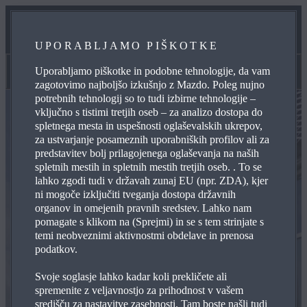
SERVISIRANJE
UPORABLJAMO PIŠKOTKE
KONTAKTIRAJTE NAS
Uporabljamo piškotke in podobne tehnologije, da vam
AVTOCENTER LEPOŠA D.O.O.
zagotovimo najboljšo izkušnjo z Mazdo. Poleg nujno
potrebnih tehnologij so to tudi izbirne tehnologije –
vključno s tistimi tretjih oseb – za analizo dostopa do
spletnega mesta in uspešnosti oglaševalskih ukrepov,
za ustvarjanje posameznih uporabniških profilov ali za
predstavitev bolj prilagojenega oglaševanja na naših
spletnih mestih in spletnih mestih tretjih oseb. . To se
lahko zgodi tudi v državah zunaj EU (npr. ZDA), kjer
ni mogoče izključiti tveganja dostopa državnih
organov in omejenih pravnih sredstev. Lahko nam
pomagate s klikom na (Sprejmi) in se s tem strinjate s
temi neobveznimi aktivnostmi obdelave in prenosa
podatkov.
Svoje soglasje lahko kadar koli prekličete ali
spremenite z veljavnostjo za prihodnost v vašem
središču za nastavitve zasebnosti. Tam boste našli tudi