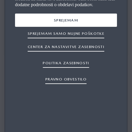
dodatne podrobnosti o obdelavi podatkov.
SPREJEMAM
Tukaj smo, da vam pomagamo pri vprašanjih in nudimo
SPREJEMAM SAMO NUJNE POŠKOTKE
strokovno svetovanje.
CENTER ZA NASTAVITVE ZASEBNOSTI
POLITIKA ZASEBNOSTI
PRAVNO OBVESTILO
INTERCLASS CARS
PRODAJA VOZIL