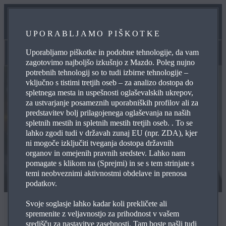
SERVISIRANJE
UPORABLJAMO PIŠKOTKE
KONTAKTIRAJTE NAS
Uporabljamo piškotke in podobne tehnologije, da vam
Kontaktirajte nas
zagotovimo najboljšo izkušnjo z Mazdo. Poleg nujno
potrebnih tehnologij so to tudi izbirne tehnologije –
vključno s tistimi tretjih oseb – za analizo dostopa do
spletnega mesta in uspešnosti oglaševalskih ukrepov,
za ustvarjanje posameznih uporabniških profilov ali za
predstavitev bolj prilagojenega oglaševanja na naših
spletnih mestih in spletnih mestih tretjih oseb. . To se
lahko zgodi tudi v državah zunaj EU (npr. ZDA), kjer
ni mogoče izključiti tveganja dostopa državnih
organov in omejenih pravnih sredstev. Lahko nam
pomagate s klikom na (Sprejmi) in se s tem strinjate s
temi neobveznimi aktivnostmi obdelave in prenosa
podatkov.
Svoje soglasje lahko kadar koli prekličete ali
Kontaktirajte nas
spremenite z veljavnostjo za prihodnost v vašem
središču za nastavitve zasebnosti. Tam boste našli tudi