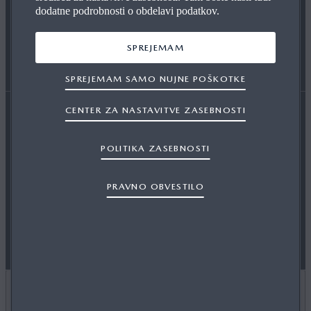
dodatne podrobnosti o obdelavi podatkov.
OKOLJSKE INFORMACIJE
SPREJEMAM
SPREJEMAM SAMO NUJNE POŠKOTKE
CENTER ZA NASTAVITVE ZASEBNOSTI
Izjava o dostopnosti
Zakon o digitalnih storitvah
POLITIKA ZASEBNOSTI
Pravni napotki
Pogoji in določila OSB
PRAVNO OBVESTILO
Izjava o zasebnosti
Piškotki
Mediji
Kontaktirajte nas
Novice
Založnik
IZBERITE DRŽAVO