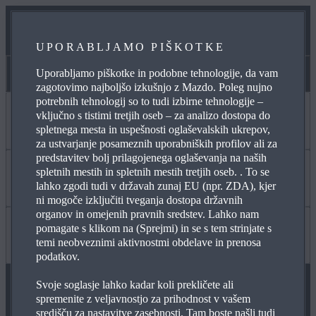
MAZDA LEASING
UPORABLJAMO PIŠKOTKE
POSEBNA PONUDBA
Uporabljamo piškotke in podobne tehnologije, da vam
Posebna ponudba
zagotovimo najboljšo izkušnjo z Mazdo. Poleg nujno
potrebnih tehnologij so to tudi izbirne tehnologije –
vključno s tistimi tretjih oseb – za analizo dostopa do
Zanima me
spletnega mesta in uspešnosti oglaševalskih ukrepov,
za ustvarjanje posameznih uporabniških profilov ali za
predstavitev bolj prilagojenega oglaševanja na naših
spletnih mestih in spletnih mestih tretjih oseb. . To se
MYMAZDA
Koristno
lahko zgodi tudi v državah zunaj EU (npr. ZDA), kjer
ni mogoče izključiti tveganja dostopa državnih
organov in omejenih pravnih sredstev. Lahko nam
pomagate s klikom na (Sprejmi) in se s tem strinjate s
VZDRŽEVANJE MOJE MAZDE
POGOSTA VPRAŠANJA
Več informacij
temi neobveznimi aktivnostmi obdelave in prenosa
podatkov.
Svoje soglasje lahko kadar koli prekličete ali
POIŠČITE TRGOVCA
WLTP
NEPOOBLAŠČENI SERVISI
spremenite z veljavnostjo za prihodnost v vašem
SLEDITE NAM
središču za nastavitve zasebnosti. Tam boste našli tudi