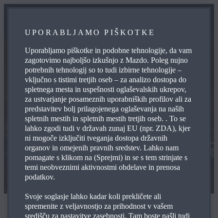
UPORABLJAMO PIŠKOTKE
Uporabljamo piškotke in podobne tehnologije, da vam
zagotovimo najboljšo izkušnjo z Mazdo. Poleg nujno
potrebnih tehnologij so to tudi izbirne tehnologije –
vključno s tistimi tretjih oseb – za analizo dostopa do
spletnega mesta in uspešnosti oglaševalskih ukrepov,
za ustvarjanje posameznih uporabniških profilov ali za
predstavitev bolj prilagojenega oglaševanja na naših
spletnih mestih in spletnih mestih tretjih oseb. . To se
lahko zgodi tudi v državah zunaj EU (npr. ZDA), kjer
ni mogoče izključiti tveganja dostopa državnih
organov in omejenih pravnih sredstev. Lahko nam
pomagate s klikom na (Sprejmi) in se s tem strinjate s
temi neobveznimi aktivnostmi obdelave in prenosa
podatkov.
Svoje soglasje lahko kadar koli prekličete ali
spremenite z veljavnostjo za prihodnost v vašem
Na vaše zahteve osredotočene tehnologije
središču za nastavitve zasebnosti. Tam boste našli tudi