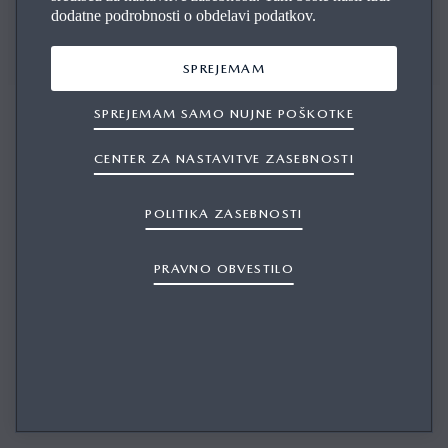
Zmogljivost. Čustva. Električni pogon.
dodatne podrobnosti o obdelavi podatkov.
ZAPELJITE JO NA VOŽNJO
SPREJEMAM
SPREJEMAM SAMO NUJNE POŠKOTKE
CENTER ZA NASTAVITVE ZASEBNOSTI
POLITIKA ZASEBNOSTI
PRAVNO OBVESTILO