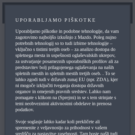
UPORABLJAMO PIŠKOTKE
Uporabljamo piškotke in podobne tehnologije, da vam
zagotovimo najboljšo izkušnjo z Mazdo. Poleg nujno
potrebnih tehnologij so to tudi izbirne tehnologije –
vključno s tistimi tretjih oseb – za analizo dostopa do
Katalogi in ceniki
spletnega mesta in uspešnosti oglaševalskih ukrepov,
za ustvarjanje posameznih uporabniških profilov ali za
predstavitev bolj prilagojenega oglaševanja na naših
spletnih mestih in spletnih mestih tretjih oseb. . To se
Iščete pravi model zase? Z bogatim naborom informacij
lahko zgodi tudi v državah zunaj EU (npr. ZDA), kjer
in gradiva so katalogi in ceniki najboljši način, da
ni mogoče izključiti tveganja dostopa državnih
spoznate naša vozila.
organov in omejenih pravnih sredstev. Lahko nam
pomagate s klikom na (Sprejmi) in se s tem strinjate s
temi neobveznimi aktivnostmi obdelave in prenosa
podatkov.
Svoje soglasje lahko kadar koli prekličete ali
spremenite z veljavnostjo za prihodnost v vašem
središču za nastavitve zasebnosti. Tam boste našli tudi