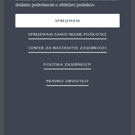
dodatne podrobnosti o obdelavi podatkov.
SPREJEMAM
Prenos katalogov
SPREJEMAM SAMO NUJNE POŠKOTKE
CENTER ZA NASTAVITVE ZASEBNOSTI
MAZDA CX‑5
POLITIKA ZASEBNOSTI
PRAVNO OBVESTILO
Cenik za stranke 1.7.2026 ...
PRENOS
MAZDA2 HYBRID
Cenik za stranke 1.7.2026 ...
PRENOS
MAZDA CX‑6
e