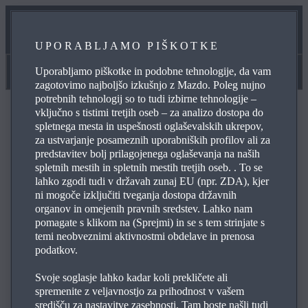
NAŠA SERVISNA OBLJUBA
UPORABLJAMO PIŠKOTKE
SPLETNO NAROČANJE NA SERVIS
Uporabljamo piškotke in podobne tehnologije, da vam
Navodila za uporabo in pomoč
zagotovimo najboljšo izkušnjo z Mazdo. Poleg nujno
potrebnih tehnologij so to tudi izbirne tehnologije –
vključno s tistimi tretjih oseb – za analizo dostopa do
spletnega mesta in uspešnosti oglaševalskih ukrepov,
za ustvarjanje posameznih uporabniških profilov ali za
predstavitev bolj prilagojenega oglaševanja na naših
POGOSTO ZASTAVLJENA VPRAŠANJA
spletnih mestih in spletnih mestih tretjih oseb. . To se
lahko zgodi tudi v državah zunaj EU (npr. ZDA), kjer
ni mogoče izključiti tveganja dostopa državnih
organov in omejenih pravnih sredstev. Lahko nam
Pobrskajte po najpogosteje zastavljenih vprašanjih o
pomagate s klikom na (Sprejmi) in se s tem strinjate s
Mazdinih izdelkih in storitvah, da si zagotovite odgovore
temi neobveznimi aktivnostmi obdelave in prenosa
na svoje poizvedbe, podatke za stik in referenčne
podatkov.
povezave. Uporabite simbol s plusom na desni, da si
ogledate odgovor na posamezno vprašanje s spodnjega
Svoje soglasje lahko kadar koli prekličete ali
spremenite z veljavnostjo za prihodnost v vašem
seznama:
središču za nastavitve zasebnosti. Tam boste našli tudi