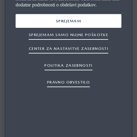
dodatne podrobnosti o obdelavi podatkov.
SPREJEMAM
SPREJEMAM SAMO NUJNE POŠKOTKE
CENTER ZA NASTAVITVE ZASEBNOSTI
KAKO SI ZAGOTOVIM NAJNOVEJŠO
POLITIKA ZASEBNOSTI
RAZLIČICO ORODJA MAZDA UPDATE
TOOLBOX? KAKO LAHKO POSODOBIM
PRAVNO OBVESTILO
MAZDA UPDATE TOOLBOX?
1/1
Ko bo na voljo nova različica orodja Mazda Update Toolbox,
vam bo program samodejno svetoval, da posodobite različico,