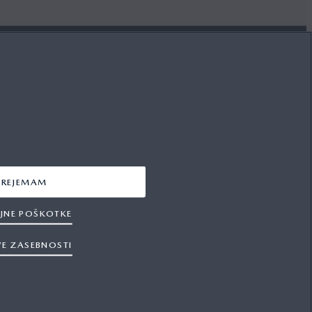
SLEDITE NAM
FACEBOOK
PREJEMAM
YOUTUBE
JNE POŠKOTKE
INSTAGRAM
VE ZASEBNOSTI