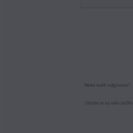
Mazda zagotavlja brezplačne
kupiti.
Niste našli odgovora?
Obrnite se na našo služb