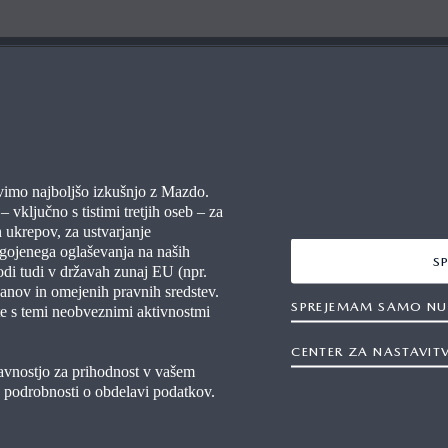
STNO
VEČ INFORMACIJ
vimo najboljšo izkušnjo z Mazdo.
 vključno s tistimi tretjih oseb – za
A VPRAŠANJA
NEPOOBLAŠČENI SERVISI
 ukrepov, za ustvarjanje
agojenega oglaševanja na naših
OKOLJSKE INFORMACIJE
S
godi tudi v državah zunaj EU (npr.
anov in omejenih pravnih sredstev.
SPREJEMAM SAMO NU
te s temi neobveznimi aktivnostmi
CENTER ZA NASTAVIT
ljavnostjo za prihodnost v vašem
e podrobnosti o obdelavi podatkov.