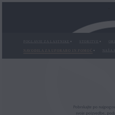
POGLAVJE ZA LASTNIKE
STORITVE
OR
NAVODILA ZA UPORABO IN POMOČ
NAŠA 
Pobrskajte po najpogost
svoje poizvedbe, poda