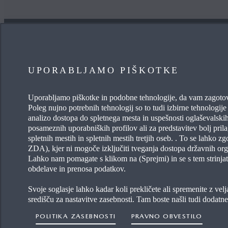
UPORABLJAMO PIŠKOTKE
ZANIMA ME
KORI
Uporabljamo piškotke in podobne tehnologije, da vam zagoto
Poleg nujno potrebnih tehnologij so to tudi izbirne tehnologije –
MYMAZDA
POGOST
analizo dostopa do spletnega mesta in uspešnosti oglaševalskih
posameznih uporabniških profilov ali za predstavitev bolj pril
VZDRŽEVANJE MOJE MAZDE
WLTP
spletnih mestih in spletnih mestih tretjih oseb. . To se lahko z
ZDA), kjer ni mogoče izključiti tveganja dostopa državnih org
POIŠČITE TRGOVCA
Lahko nam pomagate s klikom na (Sprejmi) in se s tem strinja
obdelave in prenosa podatkov.
Svoje soglasje lahko kadar koli prekličete ali spremenite z ve
središču za nastavitve zasebnosti. Tam boste našli tudi dodatn
POLITIKA ZASEBNOSTI
PRAVNO OBVESTILO