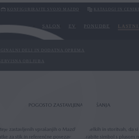
KONFIGURIRAJTE SVOJO MAZDO
KATALOGI IN CENIK
SALON
EV
PONUDBE
LASTNI
IGINALNI DELI IN DODATNA OPREMA
SERVISNA OBLJUBA
POGOSTO ZASTAVLJENA VPRAŠANJA
eje zastavljenih vprašanjih o Mazdinih izdelkih in storitvah, da s
tke za stik in referenčne povezave. Uporabite simbol s plusom na