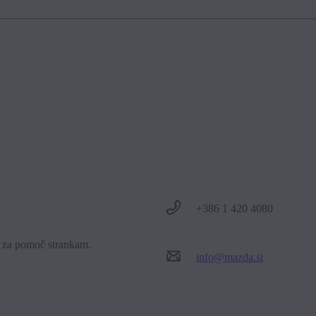
 posodobitve zemljevidov 3 leta (5 let v Evropi) po nakupu. Po 3 (5) 
+386 1 420 4080
o za pomoč strankam.
info@mazda.si