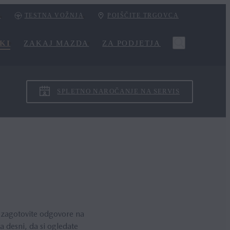
I
TESTNA VOŽNJA
POIŠČITE TRGOVCA
KI
ZAKAJ MAZDA
ZA PODJETJA
SPLETNO NAROČANJE NA SERVIS
i zagotovite odgovore na
 desni, da si ogledate