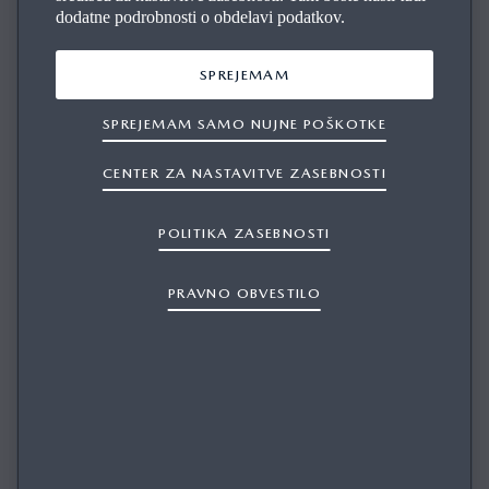
dodatne podrobnosti o obdelavi podatkov.
SPREJEMAM
SPREJEMAM SAMO NUJNE POŠKOTKE
CENTER ZA NASTAVITVE ZASEBNOSTI
KAKO LAHKO TELEFONIRAM S POMOČJO
POLITIKA ZASEBNOSTI
GLASOVNEGA UPRAVLJANJA?
PRAVNO OBVESTILO
1/1
Ko je vaš s sistemom seznanjeni telefon v vozilu in je
vključen, lahko kličete in sprejemate klice, ne da bi se
dotaknili telefona. Uporabite naslednje preproste ukaze in
sistem vas bo vodil skozi nadaljnji postopek.