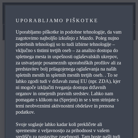
NAŠA SERVISNA OBLJUBA
UPORABLJAMO PIŠKOTKE
SPLETNO NAROČANJE NA SERVIS
Uporabljamo piškotke in podobne tehnologije, da vam
Navodila za uporabo in pomoč
zagotovimo najboljšo izkušnjo z Mazdo. Poleg nujno
potrebnih tehnologij so to tudi izbirne tehnologije –
vključno s tistimi tretjih oseb – za analizo dostopa do
spletnega mesta in uspešnosti oglaševalskih ukrepov,
za ustvarjanje posameznih uporabniških profilov ali za
predstavitev bolj prilagojenega oglaševanja na naših
POGOSTO ZASTAVLJENA VPRAŠANJA
spletnih mestih in spletnih mestih tretjih oseb. . To se
lahko zgodi tudi v državah zunaj EU (npr. ZDA), kjer
ni mogoče izključiti tveganja dostopa državnih
organov in omejenih pravnih sredstev. Lahko nam
Pobrskajte po najpogosteje zastavljenih vprašanjih o
pomagate s klikom na (Sprejmi) in se s tem strinjate s
Mazdinih izdelkih in storitvah, da si zagotovite odgovore
temi neobveznimi aktivnostmi obdelave in prenosa
na svoje poizvedbe, podatke za stik in referenčne
podatkov.
povezave. Uporabite simbol s plusom na desni, da si
ogledate odgovor na posamezno vprašanje s spodnjega
Svoje soglasje lahko kadar koli prekličete ali
spremenite z veljavnostjo za prihodnost v vašem
seznama:
središču za nastavitve zasebnosti. Tam boste našli tudi