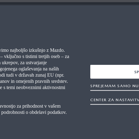
STNO
VEČ INFORMACIJ
vimo najboljšo izkušnjo z Mazdo.
 vključno s tistimi tretjih oseb – za
A VPRAŠANJA
NEPOOBLAŠČENI SERVISI
 ukrepov, za ustvarjanje
agojenega oglaševanja na naših
OKOLJSKE INFORMACIJE
S
godi tudi v državah zunaj EU (npr.
anov in omejenih pravnih sredstev.
SPREJEMAM SAMO NU
te s temi neobveznimi aktivnostmi
CENTER ZA NASTAVIT
ljavnostjo za prihodnost v vašem
e podrobnosti o obdelavi podatkov.
Zakon o digitalnih storitvah
Pravni napotki
Pogoji in določi
Kontaktirajte nas
Novice
Založni