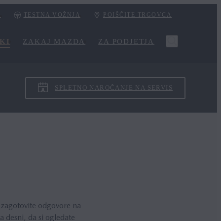
I
TESTNA VOŽNJA
POIŠČITE TRGOVCA
KI
ZAKAJ MAZDA
ZA PODJETJA
SPLETNO NAROČANJE NA SERVIS
i zagotovite odgovore na
 desni, da si ogledate