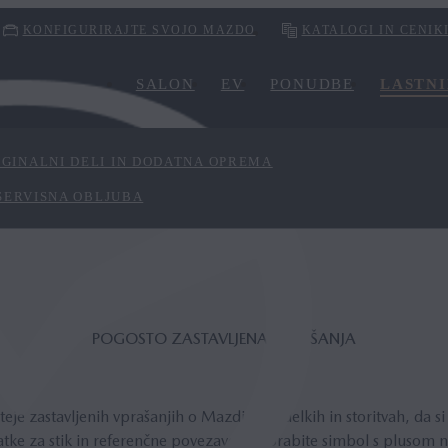
KONFIGURIRAJTE SVOJO MAZDO
KATALOGI IN CENIK
SALON
EV
PONUDBE
LASTNI
IGINALNI DELI IN DODATNA OPREMA
SERVISNA OBLJUBA
POGOSTO ZASTAVLJENA VPRAŠANJA
eje zastavljenih vprašanjih o Mazdinih izdelkih in storitvah, da s
tke za stik in referenčne povezave. Uporabite simbol s plusom na