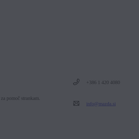
ča, da z napravo, ki je opremljena z Bluetoothom® in je seznanjena 
nega sistema vozila.
+386 1 420 4080
o za pomoč strankam.
info@mazda.si