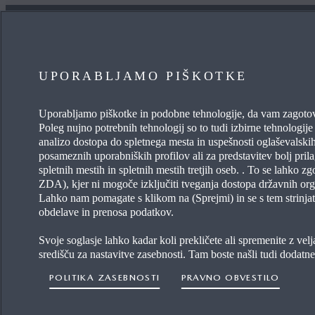
UPORABLJAMO PIŠKOTKE
ZANIMA ME
KORI
Uporabljamo piškotke in podobne tehnologije, da vam zagoto
Poleg nujno potrebnih tehnologij so to tudi izbirne tehnologije –
MYMAZDA
POGOST
analizo dostopa do spletnega mesta in uspešnosti oglaševalskih
posameznih uporabniških profilov ali za predstavitev bolj pril
VZDRŽEVANJE MOJE MAZDE
WLTP
spletnih mestih in spletnih mestih tretjih oseb. . To se lahko z
ZDA), kjer ni mogoče izključiti tveganja dostopa državnih org
POIŠČITE TRGOVCA
Lahko nam pomagate s klikom na (Sprejmi) in se s tem strinja
obdelave in prenosa podatkov.
Svoje soglasje lahko kadar koli prekličete ali spremenite z ve
središču za nastavitve zasebnosti. Tam boste našli tudi dodatn
POLITIKA ZASEBNOSTI
PRAVNO OBVESTILO
Izjava o dostopnosti
Izberite državo