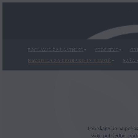
POGLAVJE ZA LASTNIKE
STORITVE
OR
NAVODILA ZA UPORABO IN POMOČ
NAŠA 
Pobrskajte po najpogost
svoje poizvedbe, poda