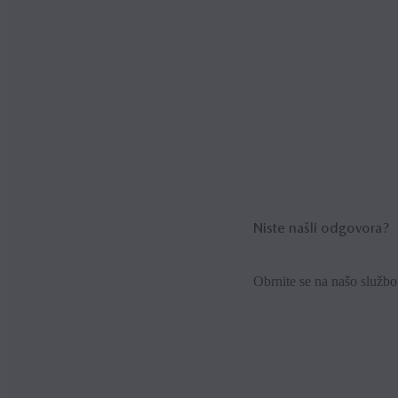
Bluetooth® avdio vam omogo
predvajate glasbo prek zvoč
Niste našli odgovora?
Obrnite se na našo služb