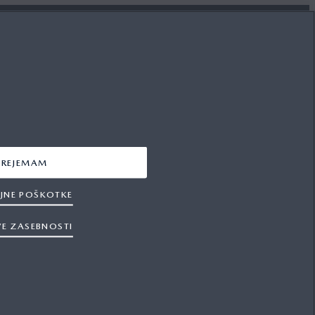
SLEDITE NAM
FACEBOOK
PREJEMAM
YOUTUBE
JNE POŠKOTKE
INSTAGRAM
VE ZASEBNOSTI
la OSB
Izjava o zasebnosti
Piškotki
Mediji
k