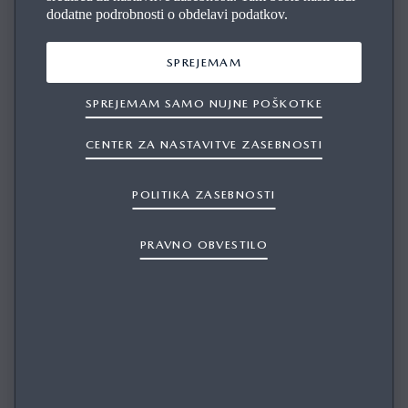
dodatne podrobnosti o obdelavi podatkov.
SPREJEMAM
SPREJEMAM SAMO NUJNE POŠKOTKE
CENTER ZA NASTAVITVE ZASEBNOSTI
ZVOK PRI BLUETOOTH® AVDIU IN
POLITIKA ZASEBNOSTI
VMESNIKU APPLE CARPLAY SE
PREDVAJA Z RAZLIČNO GLASNOSTJO.
PRAVNO OBVESTILO
1/1
Preverite glasnost zvoka na napravi, ki je povezana prek
Bluetootha®. Pri nekaterih napravah, ki so povezane prek
Bluetootha®, je možno prilagoditi glasnost.