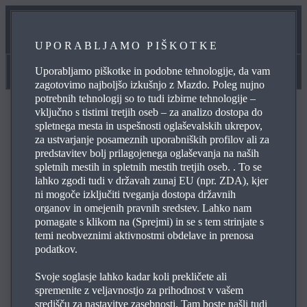
NAŠA SERVISNA OBLJUBA
UPORABLJAMO PIŠKOTKE
SPLETNO NAROČANJE NA SERVIS
Uporabljamo piškotke in podobne tehnologije, da vam
Navodila za uporabo in pomoč
zagotovimo najboljšo izkušnjo z Mazdo. Poleg nujno
potrebnih tehnologij so to tudi izbirne tehnologije –
vključno s tistimi tretjih oseb – za analizo dostopa do
spletnega mesta in uspešnosti oglaševalskih ukrepov,
za ustvarjanje posameznih uporabniških profilov ali za
predstavitev bolj prilagojenega oglaševanja na naših
POGOSTO ZASTAVLJENA VPRAŠANJA
spletnih mestih in spletnih mestih tretjih oseb. . To se
lahko zgodi tudi v državah zunaj EU (npr. ZDA), kjer
ni mogoče izključiti tveganja dostopa državnih
organov in omejenih pravnih sredstev. Lahko nam
Pobrskajte po najpogosteje zastavljenih vprašanjih o
pomagate s klikom na (Sprejmi) in se s tem strinjate s
Mazdinih izdelkih in storitvah, da si zagotovite odgovore
temi neobveznimi aktivnostmi obdelave in prenosa
na svoje poizvedbe, podatke za stik in referenčne
podatkov.
povezave. Uporabite simbol s plusom na desni, da si
ogledate odgovor na posamezno vprašanje s spodnjega
Svoje soglasje lahko kadar koli prekličete ali
spremenite z veljavnostjo za prihodnost v vašem
seznama:
središču za nastavitve zasebnosti. Tam boste našli tudi