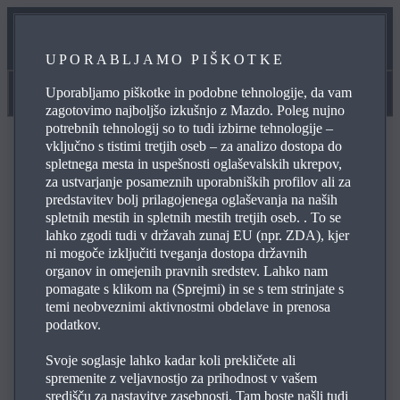
NAŠA SERVISNA OBLJUBA
UPORABLJAMO PIŠKOTKE
SPLETNO NAROČANJE NA SERVIS
Uporabljamo piškotke in podobne tehnologije, da vam
Navodila za uporabo in pomoč
zagotovimo najboljšo izkušnjo z Mazdo. Poleg nujno
potrebnih tehnologij so to tudi izbirne tehnologije –
vključno s tistimi tretjih oseb – za analizo dostopa do
spletnega mesta in uspešnosti oglaševalskih ukrepov,
za ustvarjanje posameznih uporabniških profilov ali za
predstavitev bolj prilagojenega oglaševanja na naših
POGOSTO ZASTAVLJENA VPRAŠANJA
spletnih mestih in spletnih mestih tretjih oseb. . To se
lahko zgodi tudi v državah zunaj EU (npr. ZDA), kjer
ni mogoče izključiti tveganja dostopa državnih
organov in omejenih pravnih sredstev. Lahko nam
Pobrskajte po najpogosteje zastavljenih vprašanjih o
pomagate s klikom na (Sprejmi) in se s tem strinjate s
Mazdinih izdelkih in storitvah, da si zagotovite odgovore
temi neobveznimi aktivnostmi obdelave in prenosa
na svoje poizvedbe, podatke za stik in referenčne
podatkov.
povezave. Uporabite simbol s plusom na desni, da si
ogledate odgovor na posamezno vprašanje s spodnjega
Svoje soglasje lahko kadar koli prekličete ali
spremenite z veljavnostjo za prihodnost v vašem
seznama:
središču za nastavitve zasebnosti. Tam boste našli tudi