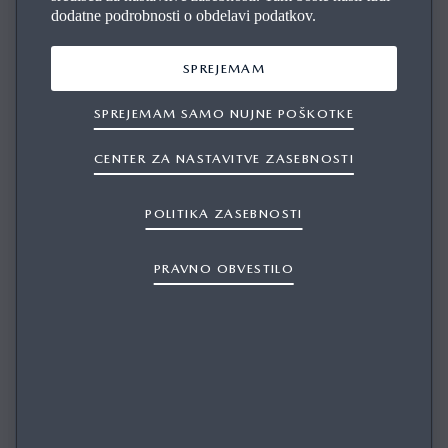
dodatne podrobnosti o obdelavi podatkov.
SPREJEMAM
SPREJEMAM SAMO NUJNE POŠKOTKE
CENTER ZA NASTAVITVE ZASEBNOSTI
GLASOVNO UPRAVLJANJE S SIRI JE
POLITIKA ZASEBNOSTI
POMANJKLJIVO ALI NEPRAVILNO.
PRAVNO OBVESTILO
1/1
Če imate težave z uporabo Siri, obiščite Applovo stran s
podporo ali se obrnite na Applove zastopnike.