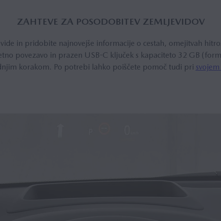
ZAHTEVE ZA POSODOBITEV ZEMLJEVIDOV
ide in pridobite najnovejše informacije o cestah, omejitvah hitros
netno povezavo in prazen USB-C ključek s kapaciteto 32 GB (for
dnjim korakom. Po potrebi lahko poiščete pomoč tudi pri
svojem