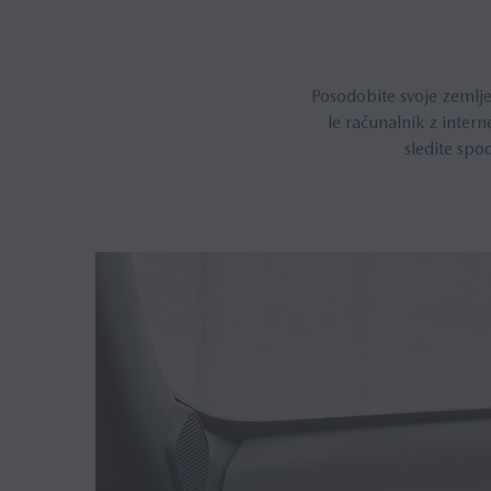
Posodobite svoje zemljev
le računalnik z inter
sledite spo