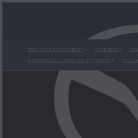
POGLAVJE ZA LASTNIKE
STORITVE
OR
NAVODILA ZA UPORABO IN POMOČ
NAŠA 