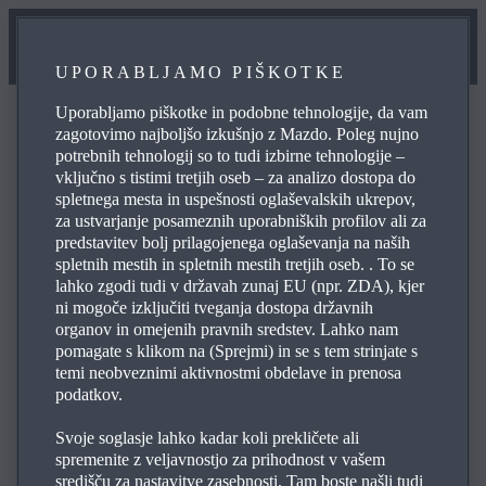
UPORABLJAMO PIŠKOTKE
Uporabljamo piškotke in podobne tehnologije, da vam
zagotovimo najboljšo izkušnjo z Mazdo. Poleg nujno
potrebnih tehnologij so to tudi izbirne tehnologije –
vključno s tistimi tretjih oseb – za analizo dostopa do
POGOSTO ZASTAVLJENA VPRAŠANJA
spletnega mesta in uspešnosti oglaševalskih ukrepov,
za ustvarjanje posameznih uporabniških profilov ali za
predstavitev bolj prilagojenega oglaševanja na naših
spletnih mestih in spletnih mestih tretjih oseb. . To se
Pobrskajte po najpogosteje zastavljenih vprašanjih o
lahko zgodi tudi v državah zunaj EU (npr. ZDA), kjer
Mazdinih izdelkih in storitvah, da si zagotovite odgovore
ni mogoče izključiti tveganja dostopa državnih
na svoje poizvedbe, podatke za stik in referenčne
organov in omejenih pravnih sredstev. Lahko nam
pomagate s klikom na (Sprejmi) in se s tem strinjate s
povezave. Uporabite simbol s plusom na desni, da si
temi neobveznimi aktivnostmi obdelave in prenosa
ogledate odgovor na posamezno vprašanje s spodnjega
podatkov.
seznama:
Svoje soglasje lahko kadar koli prekličete ali
spremenite z veljavnostjo za prihodnost v vašem
središču za nastavitve zasebnosti. Tam boste našli tudi