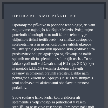
UPORABLJAMO PIŠKOTKE
Uporabljamo piškotke in podobne tehnologije, da vam
zagotovimo najboljšo izkušnjo z Mazdo. Poleg nujno
potrebnih tehnologij so to tudi izbirne tehnologije –
vključno s tistimi tretjih oseb – za analizo dostopa do
POGOSTO ZASTAVLJENA VPRAŠANJA
spletnega mesta in uspešnosti oglaševalskih ukrepov,
za ustvarjanje posameznih uporabniških profilov ali za
predstavitev bolj prilagojenega oglaševanja na naših
spletnih mestih in spletnih mestih tretjih oseb. . To se
Pobrskajte po najpogosteje zastavljenih vprašanjih o
lahko zgodi tudi v državah zunaj EU (npr. ZDA), kjer
Mazdinih izdelkih in storitvah, da si zagotovite odgovore
ni mogoče izključiti tveganja dostopa državnih
na svoje poizvedbe, podatke za stik in referenčne
organov in omejenih pravnih sredstev. Lahko nam
pomagate s klikom na (Sprejmi) in se s tem strinjate s
povezave. Uporabite simbol s plusom na desni, da si
temi neobveznimi aktivnostmi obdelave in prenosa
ogledate odgovor na posamezno vprašanje s spodnjega
podatkov.
seznama:
Svoje soglasje lahko kadar koli prekličete ali
spremenite z veljavnostjo za prihodnost v vašem
središču za nastavitve zasebnosti. Tam boste našli tudi