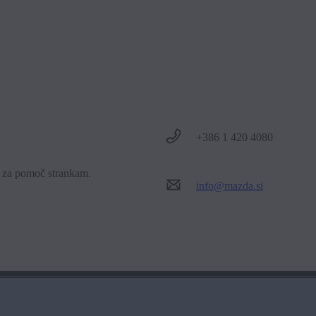
Android™ ni možno seznaniti, ker je prek Bluetootha® povezana druga
luetoothom®, enkrat odklopite povezovalni kabel pametnega telefona
ite.
+386 1 420 4080
o za pomoč strankam.
info@mazda.si