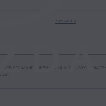
NAVIGACIJA
EGA TELEFONA ANDROID™ NA PRIKLJUČEK USB SE POKAŽE
AVE’.
t in vašim pametnim telefonom Android™ je prišlo do napake v komun
čka USB in ga nato spet priklopite.