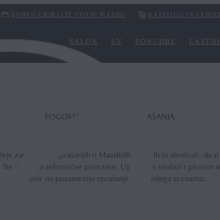
KONFIGURIRAJTE SVOJO MAZDO
KATALOGI IN CENIK
SALON
EV
PONUDBE
LASTNI
POGOSTO ZASTAVLJENA VPRAŠANJA
eje zastavljenih vprašanjih o Mazdinih izdelkih in storitvah, da s
tke za stik in referenčne povezave. Uporabite simbol s plusom na
odgovor na posamezno vprašanje s spodnjega seznama: