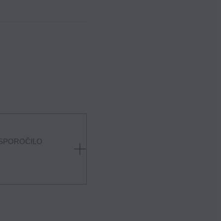
 SPOROČILO
ikaciji. Enkrat odklopite