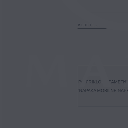
BLUETOOTH®
PO PRIKLOPU PAMETN
‘NAPAKA MOBILNE NAPR
Med sistemom Mazda Connec
povezovalni kabel iz priklju