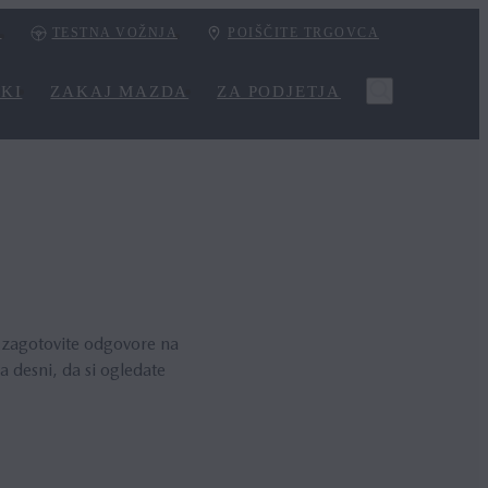
I
TESTNA VOŽNJA
POIŠČITE TRGOVCA
KI
ZAKAJ MAZDA
ZA PODJETJA
i zagotovite odgovore na
 desni, da si ogledate