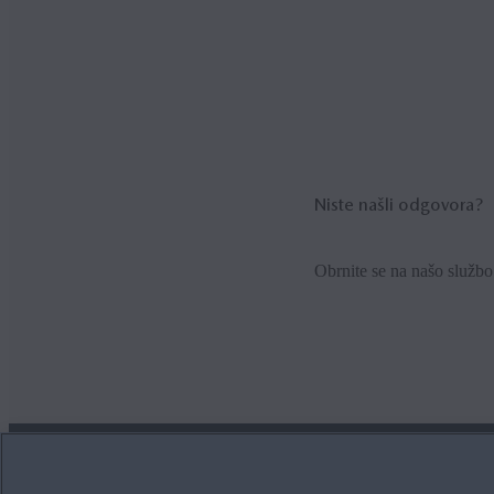
Vašega pametnega telefona 
povezavo druge naprave z B
USB in ga nato spet priklop
Niste našli odgovora?
Obrnite se na našo služb