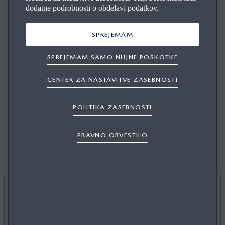
dodatne podrobnosti o obdelavi podatkov.
SPREJEMAM
POMOČ PRI ZAVIRANJU (SBS) /
ZAZNAVANJE PEŠCEV (AEB)
SPREJEMAM SAMO NUJNE POŠKOTKE
CENTER ZA NASTAVITVE ZASEBNOSTI
Sistem stalno preverja razdaljo do vozila pred vami in za
zmanjšanje tveganja naleta pomaga z zavornim
POLITIKA ZASEBNOSTI
sistemom. Za dodatno varnost sta dodana tudi samodejno
zaznavanje pešcev in sistem za zaviranje.
PRAVNO OBVESTILO