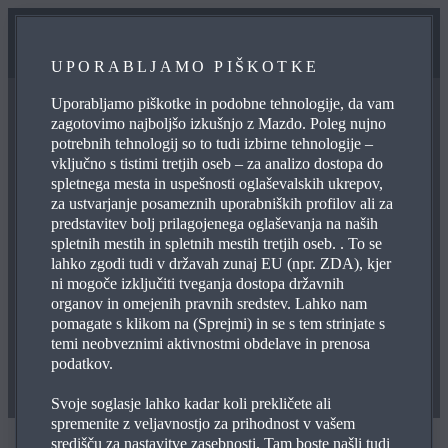
UPORABLJAMO PIŠKOTKE
Uporabljamo piškotke in podobne tehnologije, da vam
zagotovimo najboljšo izkušnjo z Mazdo. Poleg nujno
potrebnih tehnologij so to tudi izbirne tehnologije –
vključno s tistimi tretjih oseb – za analizo dostopa do
spletnega mesta in uspešnosti oglaševalskih ukrepov,
za ustvarjanje posameznih uporabniških profilov ali za
predstavitev bolj prilagojenega oglaševanja na naših
Pozdravljeni {salutation}!
spletnih mestih in spletnih mestih tretjih oseb. . To se
lahko zgodi tudi v državah zunaj EU (npr. ZDA), kjer
ni mogoče izključiti tveganja dostopa državnih
organov in omejenih pravnih sredstev. Lahko nam
pomagate s klikom na (Sprejmi) in se s tem strinjate s
temi neobveznimi aktivnostmi obdelave in prenosa
podatkov.
Svoje soglasje lahko kadar koli prekličete ali
spremenite z veljavnostjo za prihodnost v vašem
središču za nastavitve zasebnosti. Tam boste našli tudi