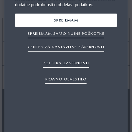
NAVODILA ZA UPORABO IN SPOZNAJTE SVOJO
dodatne podrobnosti o obdelavi podatkov.
MAZDO
SPREJEMAM
Zanima me
SPREJEMAM SAMO NUJNE POŠKOTKE
CENTER ZA NASTAVITVE ZASEBNOSTI
MYMAZDA
Koristno
POLITIKA ZASEBNOSTI
VZDRŽEVANJE MOJE MAZDE
POGOSTA VPRAŠANJA
Več informacij
PRAVNO OBVESTILO
POIŠČITE TRGOVCA
WLTP
NEPOOBLAŠČENI SERVISI
SLEDITE NAM
OKOLJSKE INFORMACIJE