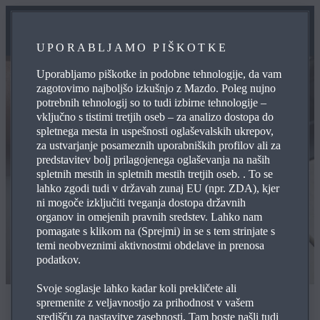
UPORABLJAMO PIŠKOTKE
Uporabljamo piškotke in podobne tehnologije, da vam
zagotovimo najboljšo izkušnjo z Mazdo. Poleg nujno
potrebnih tehnologij so to tudi izbirne tehnologije –
vključno s tistimi tretjih oseb – za analizo dostopa do
spletnega mesta in uspešnosti oglaševalskih ukrepov,
za ustvarjanje posameznih uporabniških profilov ali za
predstavitev bolj prilagojenega oglaševanja na naših
spletnih mestih in spletnih mestih tretjih oseb. . To se
lahko zgodi tudi v državah zunaj EU (npr. ZDA), kjer
ni mogoče izključiti tveganja dostopa državnih
organov in omejenih pravnih sredstev. Lahko nam
pomagate s klikom na (Sprejmi) in se s tem strinjate s
temi neobveznimi aktivnostmi obdelave in prenosa
podatkov.
Svoje soglasje lahko kadar koli prekličete ali
spremenite z veljavnostjo za prihodnost v vašem
Vse o vašem vozilu
središču za nastavitve zasebnosti. Tam boste našli tudi